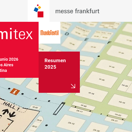
Junio 2026

Resumen
 Aires

2025
tina