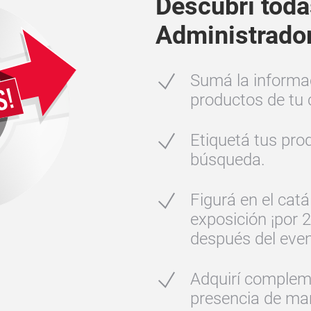
Descubrí toda
Administrador 
Sumá la informac
productos de tu 
Etiquetá tus pro
búsqueda.
Figurá en el catál
exposición ¡por 
después del even
Adquirí complem
presencia de mar